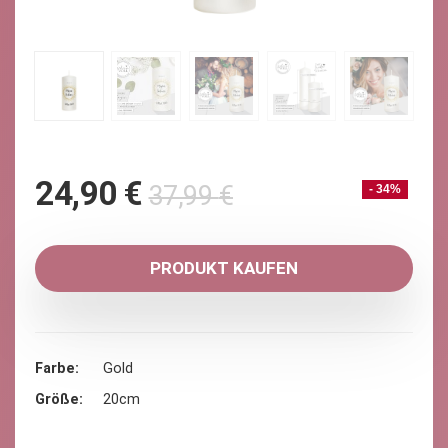
Ursprüngliche
Aktueller
24,90
€
37,99
€
- 34%
Preis
Preis
war:
ist:
37,99 €
24,90 €.
PRODUKT KAUFEN
Farbe
Gold
Größe
20cm