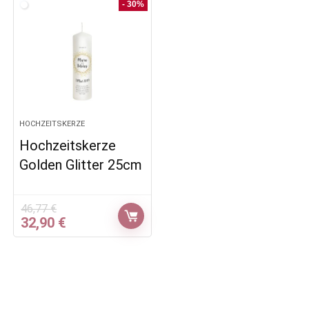
- 30%
HOCHZEITSKERZE
Hochzeitskerze
Golden Glitter 25cm
46,77
€
Ursprünglicher
Aktueller
32,90
€
Preis
Preis
war:
ist:
46,77 €
32,90 €.