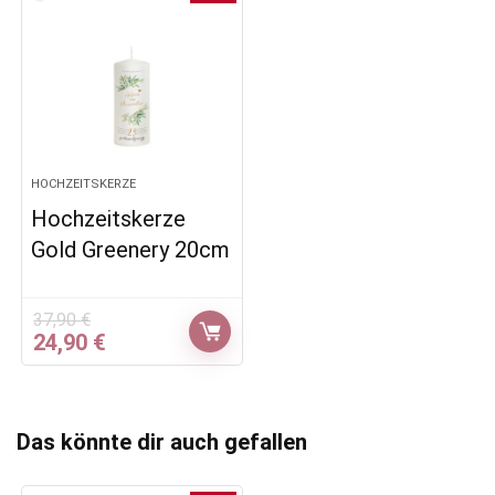
HOCHZEITSKERZE
Hochzeitskerze
Gold Greenery 20cm
37,90
€
Ursprünglicher
Aktueller
24,90
€
Preis
Preis
war:
ist:
37,90 €
24,90 €.
Das könnte dir auch gefallen