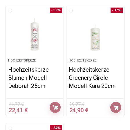
- 52%
- 37%
HOCHZEITSKERZE
HOCHZEITSKERZE
Hochzeitskerze
Hochzeitskerze
Blumen Modell
Greenery Circle
Deborah 25cm
Modell Kara 20cm
46,77
€
39,77
€
Ursprünglicher
Aktueller
Ursprünglicher
Aktueller
22,41
€
24,90
€
Preis
Preis
Preis
Preis
war:
ist:
war:
ist:
46,77 €
22,41 €.
39,77 €
24,90 €.
- 34%