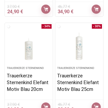
37,90
€
46,77
€
Ursprünglicher
Aktueller
Ursprünglicher
Aktueller
24,90
€
34,90
€
Preis
Preis
Preis
Preis
war:
ist:
war:
ist:
37,90 €
24,90 €.
46,77 €
34,90 €.
- 34%
- 30%
TRAUERKERZE STERNENKIND
TRAUERKERZE STERNENKIND
Trauerkerze
Trauerkerze
Sternenkind Elefant
Sternenkind Elefant
Motiv Blau 20cm
Motiv Blau 25cm
37,90
€
46,77
€