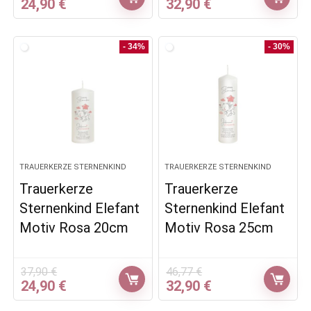
Ursprünglicher
Aktueller
Ursprünglicher
Aktueller
24,90
€
32,90
€
Preis
Preis
Preis
Preis
war:
ist:
war:
ist:
37,90 €
24,90 €.
46,77 €
32,90 €.
- 34%
- 30%
TRAUERKERZE STERNENKIND
TRAUERKERZE STERNENKIND
Trauerkerze
Trauerkerze
Sternenkind Elefant
Sternenkind Elefant
Motiv Rosa 20cm
Motiv Rosa 25cm
37,90
€
46,77
€
Ursprünglicher
Aktueller
Ursprünglicher
Aktueller
24,90
€
32,90
€
Preis
Preis
Preis
Preis