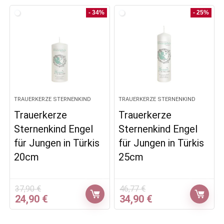
war:
ist:
war:
ist:
37,90 €
24,90 €.
46,77 €
32,90 €.
- 34%
- 25%
TRAUERKERZE STERNENKIND
TRAUERKERZE STERNENKIND
Trauerkerze
Trauerkerze
Sternenkind Engel
Sternenkind Engel
für Jungen in Türkis
für Jungen in Türkis
20cm
25cm
37,90
€
46,77
€
Ursprünglicher
Aktueller
Ursprünglicher
Aktueller
24,90
€
34,90
€
Preis
Preis
Preis
Preis
war:
ist:
war:
ist: