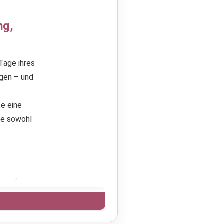
ng,
Tage ihres
egen – und
te eine
die sowohl
en auf
sie an
e bei ihrer