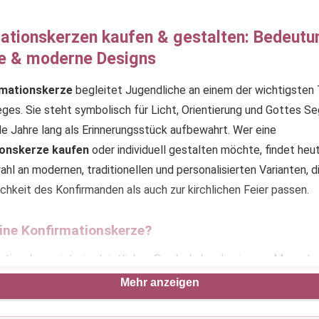
ationskerzen kaufen & gestalten: Bedeutu
e & moderne Designs
rmationskerze
begleitet Jugendliche an einem der wichtigsten 
es. Sie steht symbolisch für Licht, Orientierung und Gottes S
ele Jahre lang als Erinnerungsstück aufbewahrt. Wer eine
ionskerze kaufen
oder individuell gestalten möchte, findet heu
hl an modernen, traditionellen und personalisierten Varianten, 
ichkeit des Konfirmanden als auch zur kirchlichen Feier passen.
eine Konfirmationskerze?
ationskerze ist ein christliches Symbol, das den jungen Mensch
eren Lebensweg begleiten soll. Als Licht des Glaubens erinnert 
Mehr anzeigen
, an eigene Werte und an den bewussten Schritt, den Jugendlich
n gehen.