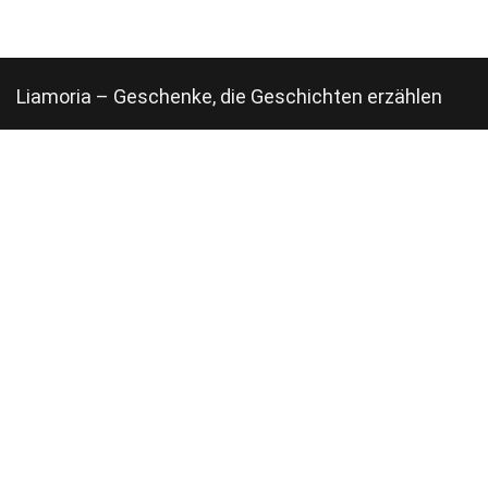
Liamoria – Geschenke, die Geschichten erzählen
Bei
Liamoria
dreht sich alles um besondere Augenblicke, liebevolle
Details und sorgfältig ausgewählte Empfehlungen. Wir zeigen dir
Produkte, die berühren, begeistern und jeden Anlass unvergesslich
machen.
Bild- und Markenrechte verbleiben bei ihren jeweiligen Inhabern.
Internes
Impressum
Datenschutz
Über uns
Werben