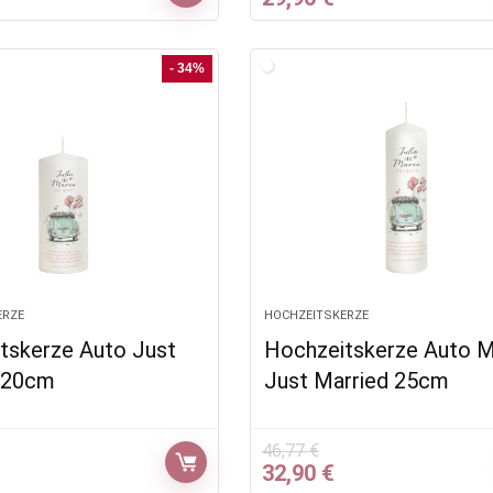
Preis
Preis
Preis
st:
war:
ist:
2,90 €.
39,99 €
29,90 €.
- 34%
ERZE
HOCHZEITSKERZE
tskerze Auto Just
Hochzeitskerze Auto M
 20cm
Just Married 25cm
46,77
€
glicher
ktueller
Ursprünglicher
Aktueller
32,90
€