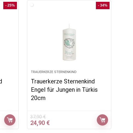
- 25%
- 34%
TRAUERKERZE STERNENKIND
d
Trauerkerze Sternenkind
Engel für Jungen in Türkis
20cm
37,90
€
Ursprünglicher
Aktueller
24,90
€
Preis
Preis