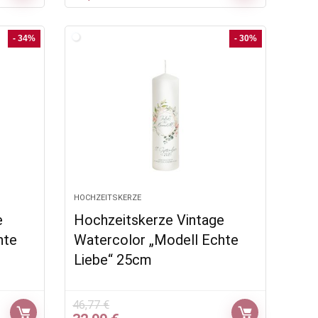
Preis
Preis
war:
ist:
37,77 €
24,90 €.
- 34%
- 30%
HOCHZEITSKERZE
e
Hochzeitskerze Vintage
hte
Watercolor „Modell Echte
Liebe“ 25cm
46,77
€