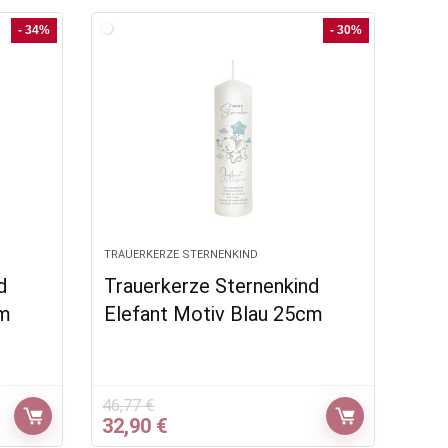
war:
ist:
37,90 €
24,90 €.
- 34%
- 30%
TRAUERKERZE STERNENKIND
d
Trauerkerze Sternenkind
cm
Elefant Motiv Blau 25cm
46,77
€
Ursprünglicher
Aktueller
32,90
€
Preis
Preis