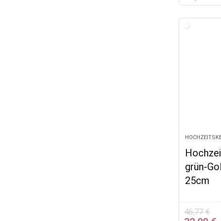
Preis
war:
i
37,90 €
2
HOCHZEITSK
Hochzei
grün-Go
25cm
46,77
€