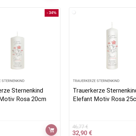
st:
war:
ist:
4,90 €.
37,90 €
24,90 €.
- 34%
E STERNENKIND
TRAUERKERZE STERNENKIND
erze Sternenkind
Trauerkerze Sternenkin
 Motiv Rosa 20cm
Elefant Motiv Rosa 25
46,77
€
glicher
ktueller
Ursprünglicher
Aktueller
32,90
€