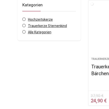
Kategorien
Hochzeitskerze
Trauerkerze Sternenkind
Alle Kategorien
TRAUERKERZ
Trauerk
Bärche
37,90
€
Ursprün
A
24,90
€
Preis