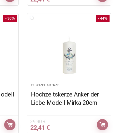
Preis
Preis
war:
ist:
46,77 €
22,41 €.
- 30%
- 44%
HOCHZEITSKERZE
odell
Hochzeitskerze Anker der
Liebe Modell Mirka 20cm
39,90
€
Ursprünglicher
Aktueller
22,41
€