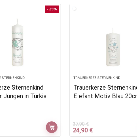
st:
war:
ist:
4,90 €.
46,77 €
34,90 €.
- 25%
E STERNENKIND
TRAUERKERZE STERNENKIND
erze Sternenkind
Trauerkerze Sternenkin
r Jungen in Türkis
Elefant Motiv Blau 20
37,90
€
glicher
ktueller
Ursprünglicher
Aktueller
24,90
€
Preis
Preis
Preis