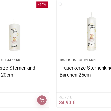
- 34%
E STERNENKIND
TRAUERKERZE STERNENKIND
erze Sternenkind
Trauerkerze Sternenkin
n 20cm
Bärchen 25cm
46,77
€
glicher
ktueller
Ursprünglicher
Aktueller
34,90
€
Preis
Preis
Preis