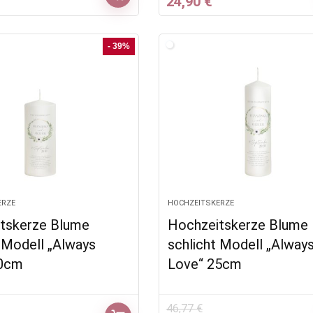
glicher
ktueller
Ursprünglicher
Aktueller
24,90
€
Preis
Preis
Preis
st:
war:
ist:
2,90 €.
37,90 €
24,90 €.
- 39%
ERZE
HOCHZEITSKERZE
tskerze Blume
Hochzeitskerze Blume
t Modell „Always
schlicht Modell „Alway
20cm
Love“ 25cm
46,77
€