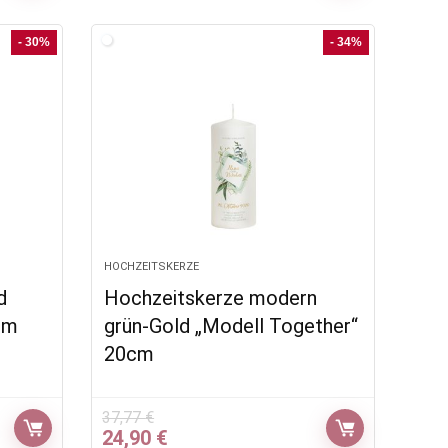
war:
ist:
46,77 €
32,90 €.
- 30%
- 34%
HOCHZEITSKERZE
d
Hochzeitskerze modern
cm
grün-Gold „Modell Together“
20cm
37,77
€
Ursprünglicher
Aktueller
24,90
€