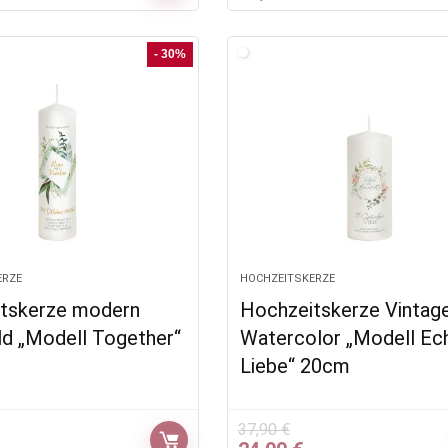
Preis
Preis
Preis
st:
war:
ist:
4,90 €.
46,77 €
32,90 €.
- 30%
ERZE
HOCHZEITSKERZE
tskerze modern
Hochzeitskerze Vintag
ld „Modell Together“
Watercolor „Modell Ec
Liebe“ 20cm
37,90
€