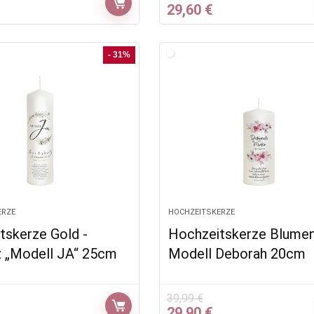
glicher
ktueller
Ursprünglicher
Aktueller
29,60
€
Preis
Preis
Preis
st:
war:
ist:
2,40 €.
46,77 €
29,60 €.
- 31%
ERZE
HOCHZEITSKERZE
tskerze Gold -
Hochzeitskerze Blume
 „Modell JA“ 25cm
Modell Deborah 20cm
39,99
€
glicher
ktueller
Ursprünglicher
Aktueller
29,90
€