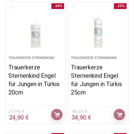
37,90 €
24,90 €.
46,77 €
34,90 €.
- 34%
- 25%
TRAUERKERZE STERNENKIND
TRAUERKERZE STERNENKIND
Trauerkerze
Trauerkerze
Sternenkind Engel
Sternenkind Engel
für Jungen in Türkis
für Jungen in Türkis
20cm
25cm
37,90
€
46,77
€
Ursprünglicher
Aktueller
Ursprünglicher
Aktueller
24,90
€
34,90
€
Preis
Preis
Preis
Preis
war:
ist:
war:
ist: