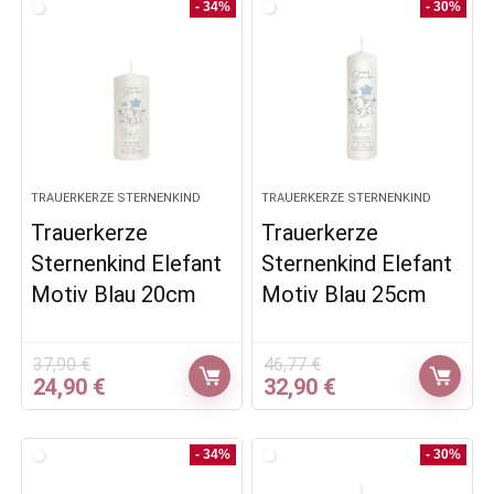
37,90 €
24,90 €.
46,77 €
34,90 €.
- 34%
- 30%
TRAUERKERZE STERNENKIND
TRAUERKERZE STERNENKIND
Trauerkerze
Trauerkerze
Sternenkind Elefant
Sternenkind Elefant
Motiv Blau 20cm
Motiv Blau 25cm
37,90
€
46,77
€
Ursprünglicher
Aktueller
Ursprünglicher
Aktueller
24,90
€
32,90
€
Preis
Preis
Preis
Preis
war:
ist:
war:
ist:
37,90 €
24,90 €.
46,77 €
32,90 €.
- 34%
- 30%