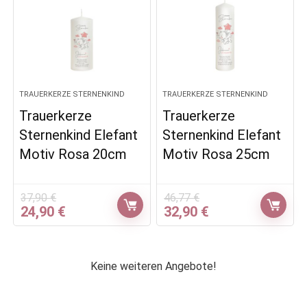
TRAUERKERZE STERNENKIND
TRAUERKERZE STERNENKIND
Trauerkerze
Trauerkerze
Sternenkind Elefant
Sternenkind Elefant
Motiv Rosa 20cm
Motiv Rosa 25cm
37,90
€
46,77
€
Ursprünglicher
Aktueller
Ursprünglicher
Aktueller
24,90
€
32,90
€
Preis
Preis
Preis
Preis
war:
ist:
war:
ist:
37,90 €
24,90 €.
46,77 €
32,90 €.
Keine weiteren Angebote!