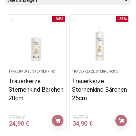
Alles anzeigen
- 34%
- 25%
TRAUERKERZE STERNENKIND
TRAUERKERZE STERNENKIND
Trauerkerze
Trauerkerze
Sternenkind Bärchen
Sternenkind Bärchen
20cm
25cm
37,90
€
46,77
€
Ursprünglicher
Aktueller
Ursprünglicher
Aktueller
24,90
€
34,90
€
Preis
Preis
Preis
Preis
war:
ist:
war:
ist: